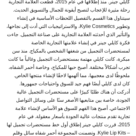
كايلي جينر. منذ إطلاقها في عام 2015، قطعت العلامة التجارية
رحلة مثيرة للإعجاب لتصبح أيقونة للجمال والتسويق الحديث.
سيتناول هذا القسم بالتفصيل اللحظات الأساسية في إنشاء
وتطوير Kylie Cosmetics، والاستراتيجيات التي أدت إلى نجاحها،
والتأثير الذي أحدثته العلامة التجارية على صناعة التجميل. جاءت
فكرة كايلي جينر في إنشاء علامتها التجارية الخاصة
لمستحضرات التجميل من شغفها الشخصي بالمكياج. منذ سن
مبكرة، كانت كايلي مهتمة بمستحضرات التجميل وغالباً ما كانت
تجرب أشكالاً مختلفة. أصبح حبها للمكياج، وخاصة أحمر الشفاه،
ملحوظًا لدى معجبيها، مما ألهمها لاحقًا لإنشاء منتجها الخاص.
كان لدى كايلي أيضًا فهم جيد للسوق واحتياجات جمهورها.
أدركت أن هناك طلبًا كبيرًا على مستحضرات التجميل عالية
الجودة، خاصة بين متابعيها الأصغر سنًا على وسائل التواصل
الاجتماعي. أصبح هذا الفهم للسوق هو الأساس لإنشاء علامة
تجارية تقدم منتجات عالية الجودة بأسعار معقولة. في عام
2015، قررت كايلي جينر إطلاق أول خط مستحضرات تجميل لها
– Kylie Lip Kits. وتضمنت المجموعة أحمر شفاه سائل وقلم