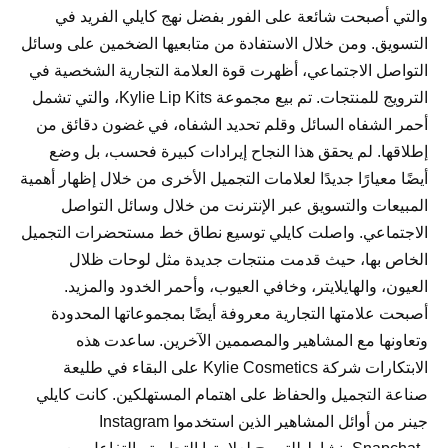
والتي أصبحت شائعة على الفور بفضل نهج كايلي الفريد في
التسويق. ومن خلال الاستفادة من متابعيها الضخمين على وسائل
التواصل الاجتماعي، أظهرت قوة العلامة التجارية الشخصية في
الترويج للمنتجات. تم بيع مجموعة Kylie Lip Kits، والتي تشمل
أحمر الشفاه السائل وقلم تحديد الشفاه، في غضون دقائق من
إطلاقها. لم يحقق هذا النجاح إيرادات كبيرة فحسب، بل وضع
أيضًا معيارًا جديدًا لعلامات التجميل الأخرى من خلال إظهار أهمية
المبيعات والتسويق عبر الإنترنت من خلال وسائل التواصل
الاجتماعي. واصلت كايلي توسيع نطاق خط مستحضرات التجميل
الخاص بها، حيث قدمت منتجات جديدة مثل لوحات ظلال
العيون، والهايلايتر، وخافي العيوب، وأحمر الخدود والمزيد.
أصبحت علامتها التجارية معروفة أيضًا بمجموعاتها المحدودة
وتعاونها مع المشاهير والمصممين الآخرين. ساعدت هذه
الابتكارات شركة Kylie Cosmetics على البقاء في طليعة
صناعة التجميل والحفاظ على اهتمام المستهلكين. كانت كايلي
جينر من أوائل المشاهير الذين استخدموا Instagram