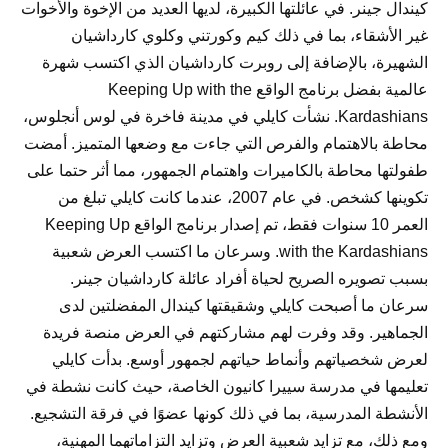
كيندال جينر. في عائلتها الكبيرة، لديها العديد من الإخوة والأخوات
غير الأشقاء، بما في ذلك كيم وكورتني وكلوي كارداشيان
الشهيرة، بالإضافة إلى روبرت كارداشيان الذي اكتسب شهرة
عالمية بفضل برنامج الواقع Keeping Up with the
Kardashians. نشأت كايلي في مدينة فاخرة في لوس أنجلوس،
محاطة بالاهتمام والفرص التي جاءت مع وضعها المتميز. أمضت
طفولتها محاطة بالكاميرات واهتمام الجمهور، مما أثر حتما على
تكوينها كشخص. في عام 2007، عندما كانت كايلي تبلغ من
العمر 10 سنوات فقط، تم إصدار برنامج الواقع Keeping Up
with the Kardashians. وسرعان ما اكتسب العرض شعبية
بسبب تصويره الصريح لحياة أفراد عائلة كارداشيان جينر.
سرعان ما أصبحت كايلي وشقيقتها كيندال المفضلتين لدى
الجماهير. وقد وفرت لهم مشاركتهم في العرض منصة فريدة
لعرض شخصياتهم وأنماط حياتهم لجمهور أوسع. بدأت كايلي
تعليمها في مدرسة سييرا كانيون الخاصة، حيث كانت نشطة في
الأنشطة المدرسية، بما في ذلك كونها عضوًا في فرقة التشجيع.
ومع ذلك، مع تزايد شعبية العرض وتزايد التزاماتهما المهنية،