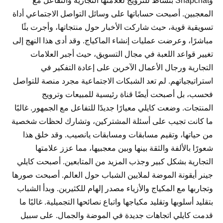
وSnapchat بنشاط للترويج لعلامتها التجارية والتفاعل مع
المعجبين. أصبحت حساباتها على وسائل التواصل الاجتماعي أداة
تسويقية قوية، حيث شاركت الأخبار حول منتجاتها، وأجرت بثًا
مباشرًا، وعرضت عمليات إنشاء الماكياج. وقد أدى هذا النهج إلى
تغيير قواعد اللعبة في مجال التسويق، حيث أجبر العلامات
التجارية ورجال الأعمال الآخرين على إعادة التفكير في
استراتيجياتهم. لم تعد الشبكات الاجتماعية مجرد منصة للتواصل
فحسب، بل أصبحت أيضًا قناة رئيسية للمبيعات وترويج
المنتجات. وضعت كايلي معيارًا جديدًا للتفاعل مع الجمهور. غالبًا
ما كانت تجيب على أسئلة المشتركين، وتشارك لحظات شخصية
من حياتها، وتقيم مسابقات ومسابقات يانصيب. وقد خلق هذا
شعورًا بالألفة والثقة بينها وبين معجبيها، مما عزز علامتها
التجارية بشكل كبير وجذب المزيد من المتابعين. أصبحت كايلي
جينر أيقونة الموضة لملايين الشباب حول العالم. أصبحت صورها
وتجاربها مع المكياج والأزياء مصدر إلهام للكثيرين. وبدأ الشباب
بتقليد أسلوبها وتقليد مكياجها واتباع نصائحها التجميلية. غالبًا ما
قدمت كايلي اتجاهات جديدة في الموضة والجمال. على سبيل