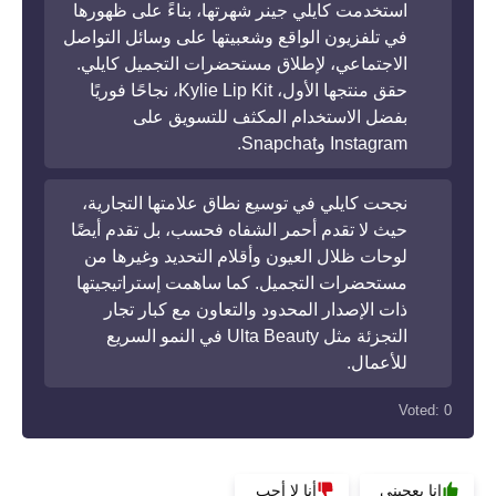
استخدمت كايلي جينر شهرتها، بناءً على ظهورها
في تلفزيون الواقع وشعبيتها على وسائل التواصل
الاجتماعي، لإطلاق مستحضرات التجميل كايلي.
حقق منتجها الأول، Kylie Lip Kit، نجاحًا فوريًا
بفضل الاستخدام المكثف للتسويق على
Instagram وSnapchat.
نجحت كايلي في توسيع نطاق علامتها التجارية،
حيث لا تقدم أحمر الشفاه فحسب، بل تقدم أيضًا
لوحات ظلال العيون وأقلام التحديد وغيرها من
مستحضرات التجميل. كما ساهمت إستراتيجيتها
ذات الإصدار المحدود والتعاون مع كبار تجار
التجزئة مثل Ulta Beauty في النمو السريع
للأعمال.
Voted:
0
انا يعجبني
أنا لا أحب