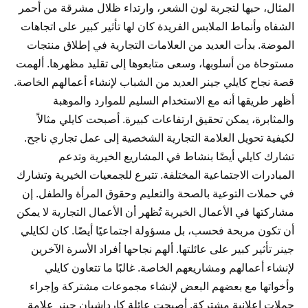
المثال، حبها لتجربة لون الشعر، وارتداء ظلال مشرقة من أحمر
الشفاه وأنماط الملابس الفريدة كان لها تأثير كبير على اتجاهات
الموضة. بدأت العديد من العلامات التجارية في إطلاق منتجات
مستوحاة من أسلوبها، وسعى متابعوها إلى تقليد مظهرها. ألهمت
قصة نجاح كايلي جينر العديد من الشباب لإنشاء أعمالهم الخاصة.
أظهر طريقها أنه مع الاستخدام السليم للموارد والموهبة
والمثابرة، يمكن تحقيق ارتفاعات كبيرة. أصبحت كايلي مثالاً
لكيفية تحويل العلامة التجارية الشخصية إلى عمل تجاري ناجح.
تشارك كايلي أيضًا بنشاط في المشاريع الخيرية وتدعم
المبادرات الاجتماعية المختلفة. تتبرع للجمعيات الخيرية وتشارك
في حملات التوعية بالصحة والتعليم وحقوق المرأة والطفل. إن
مشاركتها في الأعمال الخيرية تُظهر أن الأعمال التجارية لا يمكن
أن تكون مربحة فحسب، بل مسؤولة اجتماعيًا أيضًا. كان لكايلي
جينر تأثير كبير على عائلتها. ألهم نجاحها أفراد الأسرة الآخرين
لإنشاء أعمالهم ومشاريعهم الخاصة. غالبًا ما تتعاون كايلي
وأخواتها مع بعضهم البعض لإنشاء مجموعات مشتركة وإجراء
حملات إعلانية مشتركة. أصبحت عائلة كارداشيان جينر علامة