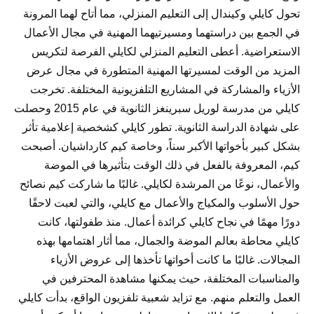
تحول كايلي وكيندال إلى التعليم المنزلي، مما أتاح لهما المرونة
في الجمع بين دراستهما ومسيرتيهما المهنية في مجال الأعمال
الاستعراضية. أعطى التعليم المنزلي لكايلي الفرصة لتكريس
المزيد من الوقت لمسيرتها المهنية المتطورة في مجال عرض
الأزياء والمشاركة في المشاريع التلفزيونية المختلفة. تخرجت
كايلي من مدرسة لوريل سبرينغز الثانوية في عام 2015 وحصلت
على شهادة الدراسة الثانوية. تطور كايلي كشخصية إعلامية تأثر
بشكل كبير بأخواتها الأكبر سناً، وخاصة كيم كارداشيان. أصبحت
كيم، المعروفة بالفعل في ذلك الوقت بتأثيرها في الموضة
والأعمال، نوعًا من المرشدة لكايلي. غالبًا ما شاركت كيم نصائح
حول الأسلوب والمكياج والأعمال مع كايلي، والتي لعبت لاحقًا
دورًا مهمًا في نجاح كايلي كرائدة أعمال. منذ طفولتها، كانت
كايلي محاطة بعالم الموضة والجمال، مما أثار اهتمامها بهذه
المجالات. غالبًا ما كانت أخواتها تأخذها إلى عروض الأزياء
والمناسبات المختلفة، حيث يمكنها مشاهدة المحترفين في
العمل والتعلم منهم. مع تزايد شعبية تلفزيون الواقع، بدأت كايلي