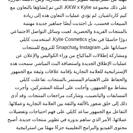
على ذلك مجموعة KKW x Kylie، التي تم إنشاؤها بالتعاون مع
كيم كارداشيان. لم تؤدي عمليات التعاون هذه إلى زيادة
المبيعات فحسب، بل اجتذبت أيضًا جماهير جديدة مهتمة
بالمنتجات الفريدة والحصرية. لعبت وسائل التواصل الاجتماعي
دورًا حاسمًا في نجاح Kylie Cosmetics. استخدمت كايلي
حساباتها على Instagram وSnapchat للترويج للمنتجات
ومشاركة إطلالات الماكياج من وراء الكواليس والإعلان عن
عمليات الإطلاق الجديدة واستضافة البث المباشر. سمحت هذه
الإستراتيجية للعلامة التجارية بإقامة علاقات وثيقة مع الجمهور
والحفاظ على الاهتمام المستمر بالمنتجات. تفاعلت كايلي
بنشاط مع الجمهور، وأجابت على أسئلة المشتركين، وأجرت
المسابقات واليانصيب، وشاركت مراجعات المنتجات. وقد أدى
ذلك إلى خلق شعور بالألفة والثقة بين العلامة التجارية وعملائها.
التفاعل مع الجمهور ساعد كايلي على فهم احتياجات وتفضيلات
عملائها، الأمر الذي ساهم بدوره في تطوير منتجات جديدة. أصبح
محتوى الفيديو والبرامج التعليمية جزءًا مهمًا من استراتيجية