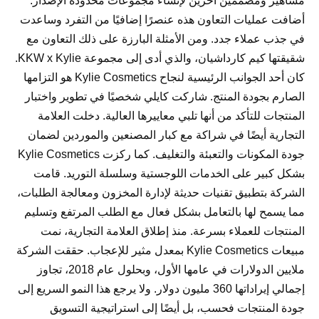
مشاهير ومصممين آخرين لإنشاء مجموعات محدودة الإصدار.
أضافت عمليات التعاون هذه عنصرًا إضافيًا من التفرد وساعدت
في جذب عملاء جدد. ومن الأمثلة البارزة على ذلك التعاون مع
شقيقتها كيم كارداشيان، والذي أدى إلى مجموعة KKW x Kylie.
كان أحد الجوانب الرئيسية لنجاح Kylie Cosmetics هو التزامها
الصارم بجودة المنتج. شاركت كايلي شخصيًا في تطوير واختبار
المنتجات للتأكد من أنها تلبي معاييرها العالية. دخلت العلامة
التجارية أيضًا في شراكة مع كبار المصنعين والموردين لضمان
جودة المكونات والتعبئة والتغليف. كما ركزت Kylie Cosmetics
بشكل كبير على الخدمات اللوجستية وسلسلة التوريد. قامت
الشركة بتطبيق تقنيات حديثة لإدارة المخزون ومعالجة الطلبات،
مما يسمح لها بالتعامل بشكل فعال مع الطلب المرتفع وتسليم
المنتجات للعملاء بسرعة. منذ إطلاق العلامة التجارية، نمت
مبيعات Kylie Cosmetics بمعدل مثير للإعجاب. حققت الشركة
ملايين الدولارات في عامها الأول، وبحلول عام 2018، تجاوز
إجمالي إيراداتها 360 مليون دولار. ولا يرجع هذا النمو السريع إلى
جودة المنتجات فحسب، بل أيضًا إلى استراتيجية التسويق