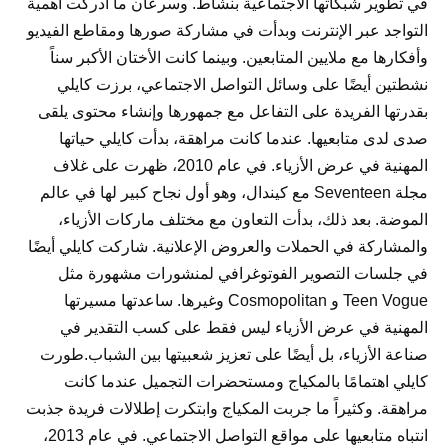
في تطوير شبكاتها الاجتماعية بنشاط. وسرعان ما أدركت أهمية
التواجد عبر الإنترنت وبدأت في مشاركة صورها ومقاطع الفيديو
وأفكارها مع ملايين المتابعين. وبينما كانت الأختان الأكبر سناً
نشطتين أيضًا على وسائل التواصل الاجتماعي، برزت كايلي
بقدرتها الفريدة على التفاعل مع جمهورها وإنشاء محتوى يلقى
صدى لدى متابعيها. عندما كانت مراهقة، بدأت كايلي حياتها
المهنية في عرض الأزياء. في عام 2010، ظهرت على غلاف
مجلة Seventeen مع كيندال، وهو أول نجاح كبير لها في عالم
الموضة. بعد ذلك، بدأت التعاون مع مختلف ماركات الأزياء،
والمشاركة في الحملات والعروض الإعلانية. شاركت كايلي أيضًا
في جلسات التصوير الفوتوغرافي لمنشورات مشهورة مثل
Teen Vogue و Cosmopolitan وغيرها. ساعدتها مسيرتها
المهنية في عرض الأزياء ليس فقط على كسب التقدير في
صناعة الأزياء، بل أيضًا على تعزيز شعبيتها بين الشباب.طورت
كايلي اهتمامًا بالمكياج ومستحضرات التجميل عندما كانت
مراهقة. وكثيراً ما جربت المكياج وابتكرت إطلالات فريدة جذبت
انتباه متابعيها على مواقع التواصل الاجتماعي. في عام 2013،