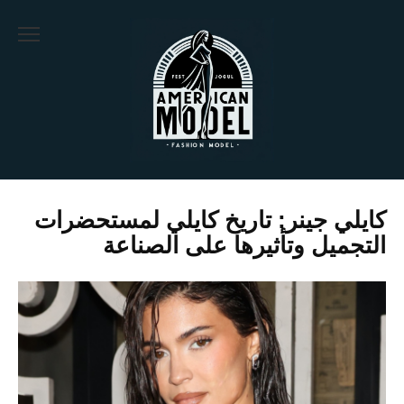
Ski
t
conten
كايلي جينر: تاريخ كايلي لمستحضرات
التجميل وتأثيرها على الصناعة