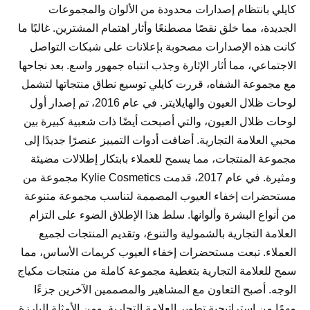
كايلي بانتظام إصدارات محدودة من الألوان والمجموعات
الجديدة، مما خلق نقصًا مصطنعًا وأثار اهتمام المشترين. غالبًا ما
كانت هذه الإصدارات مصحوبة بإعلانات على شبكات التواصل
الاجتماعي، مما أثار الإثارة وجذب انتباه جمهور واسع. بعد نجاحها
مع مجموعة الشفاه، قررت كايلي توسيع نطاق منتجاتها لتشمل
لوحات ظلال العيون والهايلايتر. في عام 2016، تم إصدار أول
لوحات ظلال العيون، والتي أصبحت أيضًا ذات شعبية كبيرة بين
محبي العلامة التجارية. أضافت أدوات التمييز عنصرًا جديدًا إلى
مجموعة المنتجات، مما يسمح للعملاء بابتكار إطلالات مضيئة
ومثيرة. في عام 2017، قدمت Kylie Cosmetics مجموعة من
مستحضرات إخفاء العيوب المصممة لتناسب مجموعة متنوعة
من أنواع البشرة وألوانها. سلط هذا الإطلاق الضوء على التزام
العلامة التجارية بالشمولية والتنوع، وتقديم المنتجات لجميع
العملاء. تبعت مستحضرات إخفاء العيوب كريمات الأساس، مما
سمح للعلامة التجارية بتغطية مجموعة كاملة من منتجات مكياج
الوجه. أصبح التعاون مع المشاهير والمصممين الآخرين جزءًا
مهمًا من استراتيجية تطوير العلامة التجارية. ومن الأمثلة البارزة