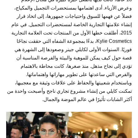
وعرض الأزياء. أدى اهتمامها بمستحضرات التجميل والمكياج،
فضلاً عن فهمها للسوق واحتياجات جمهورها، إلى اتخاذ قرار
إنشاء علامتها التجارية الخاصة لمستحضرات التجميل. في عام
2015، أطلقت خطها الأول من المنتجات تحت العلامة التجارية
Kylie Cosmetics، بدءًا بمجموعة الشفاه التي حققت نجاحًا
فوريًا. السنوات الأولى لكايلي جينر وصعودها إلى الشهرة هي
قصة حول كيف يمكن للموهبة والبيئة والفرصة المناسبة أن
تؤدي إلى نجاح مذهل. منذ صغرها، كانت محاطة بالاهتمام
والفرص التي ساعدتها على تطوير مهاراتها واهتماماتها.
وباستخدام شعبيتها والحفاظ على علاقات وثيقة مع معجبيها،
تمكنت كايلي من إنشاء مشروع تجاري ناجح وأصبحت واحدة من
أكثر الشابات تأثيرًا في عالم الموضة والجمال.