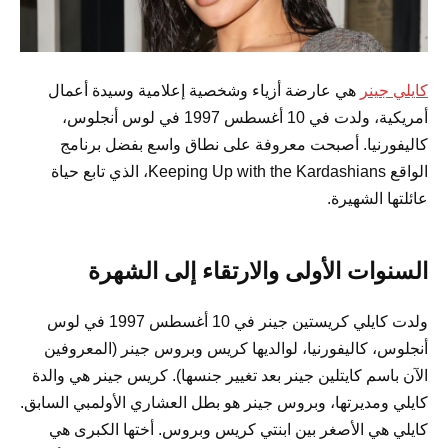
كايلي جينر
هي عارضة أزياء وشخصية إعلامية وسيدة أعمال
أمريكية، ولدت في 10 أغسطس 1997 في لوس أنجلوس،
كاليفورنيا. أصبحت معروفة على نطاق واسع بفضل برنامج
الواقع Keeping Up with the Kardashians، الذي تابع حياة
عائلتها الشهيرة.
السنوات الأولى والارتقاء إلى الشهرة
ولدت كايلي كريستين جينر في 10 أغسطس 1997 في لوس
أنجلوس، كاليفورنيا، لوالديها كريس وبروس جينر (المعروفين
الآن باسم كايتلين جينر بعد تغيير جنسها). كريس جينر هي والدة
كايلي ومديرتها، وبروس جينر هو بطل العشاري الأولمبي السابق.
كايلي هي الأصغر بين ابنتي كريس وبروس. أختها الكبرى هي