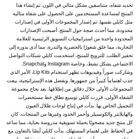
تحديد شفاه، متناسقين بشكل مثالي في اللون. تم إنشاء هذا
المنتج لمساعدة المستخدمين على الحصول على شفاه مثالية
مثل كايلي نفسها. تم إصدار المجموعات الأولى في إصدارات
محدودة، مما أحدث ضجة حول المنتج. أصبحت الإصدارات
المحدودة واحدة من استراتيجيات التسويق الرئيسية للعلامة
التجارية، مما خلق شعورًا بالحصرية والندرة، مما أدى بدوره إلى
تحفيز الطلب. للترويج للمنتج، استخدمت كايلي شبكات التواصل
الاجتماعي بشكل نشط، وخاصة Instagram وSnapchat.
وشاركت صوراً وفيديوهات تظهر استخدام Lip Kits، الأمر الذي
جذب اهتماماً كبيراً من جمهورها. وبفضل هذه الإستراتيجية، بيعت
المجموعات الأولى خلال دقائق من إطلاقها. بعد نجاح مجموعة
الشفاه الأولى، قررت كايلي توسيع نطاق خط مستحضرات
التجميل الخاص بها. بدأت في إنتاج لوحات ظلال العيون
والهايلايتر والكونسيلر وأحمر الخدود وغيرها من المنتجات. كان
كل منتج جديد مصحوبًا بحملة تسويقية مدروسة بعناية، مما ساعد
في الحفاظ على اهتمام المستهلك. بدأت كايلي أيضًا بالتعاون مع