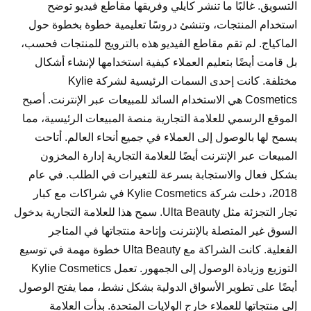
التسويق. غالبًا ما تنشر كايلي وفريقها مقاطع فيديو توضح
استخدام المنتجات، وتنشئ دروسًا تعليمية خطوة بخطوة حول
الماكياج. لم تقم مقاطع الفيديو هذه بالترويج للمنتجات فحسب،
بل قامت أيضًا بتعليم العملاء كيفية استخدامها لإنشاء أشكال
مختلفة. كانت إحدى السمات الرئيسية لشركة Kylie
Cosmetics هي الاستخدام السائد للمبيعات عبر الإنترنت. أصبح
الموقع الرسمي للعلامة التجارية منصة المبيعات الرئيسية، مما
يسمح لها بالوصول إلى العملاء في جميع أنحاء العالم. أتاحت
المبيعات عبر الإنترنت أيضًا للعلامة التجارية إدارة المخزون
بشكل فعال والاستجابة بسرعة للتغيرات في الطلب. في عام
2018، دخلت شركة Kylie Cosmetics في شراكات مع كبار
تجار التجزئة مثل Ulta Beauty. سمح هذا للعلامة التجارية بدخول
السوق غير المتصلة بالإنترنت وإتاحة منتجاتها في المتاجر
الفعلية. كانت الشراكة مع Ulta Beauty خطوة مهمة في توسيع
التوزيع وزيادة الوصول إلى الجمهور. تعمل Kylie Cosmetics
أيضًا على تطوير الأسواق الدولية بشكل نشط، مما يفتح الوصول
إلى منتجاتها للعملاء خارج الولايات المتحدة. بدأت العلامة