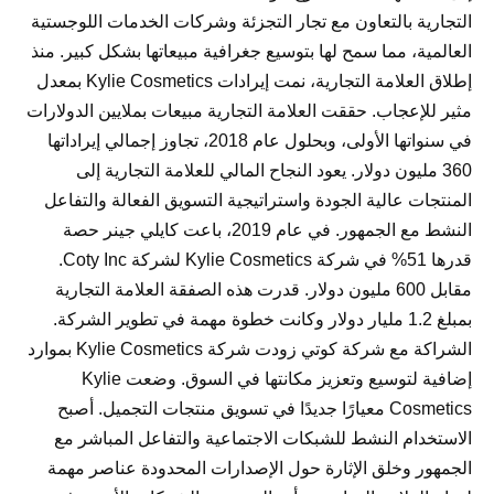
التجارية بالتعاون مع تجار التجزئة وشركات الخدمات اللوجستية
العالمية، مما سمح لها بتوسيع جغرافية مبيعاتها بشكل كبير. منذ
إطلاق العلامة التجارية، نمت إيرادات Kylie Cosmetics بمعدل
مثير للإعجاب. حققت العلامة التجارية مبيعات بملايين الدولارات
في سنواتها الأولى، وبحلول عام 2018، تجاوز إجمالي إيراداتها
360 مليون دولار. يعود النجاح المالي للعلامة التجارية إلى
المنتجات عالية الجودة واستراتيجية التسويق الفعالة والتفاعل
النشط مع الجمهور. في عام 2019، باعت كايلي جينر حصة
قدرها 51% في شركة Kylie Cosmetics لشركة Coty Inc.
مقابل 600 مليون دولار. قدرت هذه الصفقة العلامة التجارية
بمبلغ 1.2 مليار دولار وكانت خطوة مهمة في تطوير الشركة.
الشراكة مع شركة كوتي زودت شركة Kylie Cosmetics بموارد
إضافية لتوسيع وتعزيز مكانتها في السوق. وضعت Kylie
Cosmetics معيارًا جديدًا في تسويق منتجات التجميل. أصبح
الاستخدام النشط للشبكات الاجتماعية والتفاعل المباشر مع
الجمهور وخلق الإثارة حول الإصدارات المحدودة عناصر مهمة