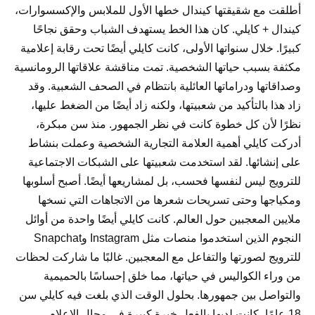
أطلقت مع شقيقتها كيندال خطها الأول للملابس والإكسسوارات،
كيندال + كايلي. كان هذا الخط يستهدف الشباب وحقق نجاحًا
كبيرًا. خلال سنواتها الأولى، كانت كايلي أيضًا تحت رقابة إعلامية
مكثفة بسبب حياتها الشخصية. تمت مناقشة علاقاتها الرومانسية
وصداقاتها ودراماتها العائلية بانتظام في الصحف الشعبية. وقد
زاد هذا بالتأكيد من شعبيتها، ولكنه زاد أيضًا من الضغط عليها،
نظرًا لأن كل خطوة كانت في نظر الجمهور. منذ سن مبكرة،
أدركت كايلي أهمية العلامة التجارية الشخصية وعملت بنشاط
على إنشائها. لقد استخدمت شعبيتها على الشبكات الاجتماعية
للترويج ليس لنفسها فحسب، بل لمشاريعها أيضًا. أصبح أسلوبها
ومكياجها وحتى تسريحات شعرها من الاتجاهات التي نسخها
ملايين المعجبين حول العالم. كانت كايلي أيضًا واحدة من أوائل
النجوم الذين استخدموا منصات مثل Instagram وSnapchat
للترويج لصورتها والتفاعل مع المعجبين. غالبًا ما شاركت لحظات
من وراء الكواليس في حياتها، مما خلق إحساسًا بالحميمية
والتواصل بين جمهورها. بحلول الوقت الذي بلغت فيه كايلي سن
18 عامًا، كانت لديها بالفعل خبرة كبيرة في مجال الإعلام