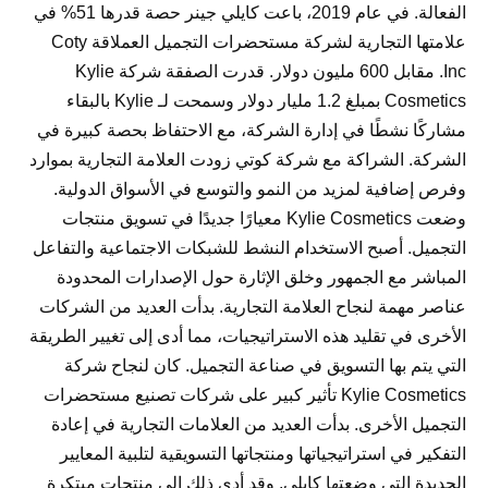
الفعالة. في عام 2019، باعت كايلي جينر حصة قدرها 51% في
علامتها التجارية لشركة مستحضرات التجميل العملاقة Coty
Inc. مقابل 600 مليون دولار. قدرت الصفقة شركة Kylie
Cosmetics بمبلغ 1.2 مليار دولار وسمحت لـ Kylie بالبقاء
مشاركًا نشطًا في إدارة الشركة، مع الاحتفاظ بحصة كبيرة في
الشركة. الشراكة مع شركة كوتي زودت العلامة التجارية بموارد
وفرص إضافية لمزيد من النمو والتوسع في الأسواق الدولية.
وضعت Kylie Cosmetics معيارًا جديدًا في تسويق منتجات
التجميل. أصبح الاستخدام النشط للشبكات الاجتماعية والتفاعل
المباشر مع الجمهور وخلق الإثارة حول الإصدارات المحدودة
عناصر مهمة لنجاح العلامة التجارية. بدأت العديد من الشركات
الأخرى في تقليد هذه الاستراتيجيات، مما أدى إلى تغيير الطريقة
التي يتم بها التسويق في صناعة التجميل. كان لنجاح شركة
Kylie Cosmetics تأثير كبير على شركات تصنيع مستحضرات
التجميل الأخرى. بدأت العديد من العلامات التجارية في إعادة
التفكير في استراتيجياتها ومنتجاتها التسويقية لتلبية المعايير
الجديدة التي وضعتها كايلي. وقد أدى ذلك إلى منتجات مبتكرة