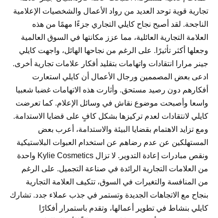
تجارية قوية توحد العديد من رواد الأعمال والشخصيات الإعلامية
الناجحة. لقد أصبح نجاح كايلي التجاري جزءًا مهمًا من هذه
العلامة التجارية العائلية، مما عزز مكانتها في السوق العالمية
وجعلها أكثر تأثيرًا. على الرغم من نجاحها الهائل، واجهت كايلي
جينر مرارا انتقادات واتهامات بتقليد أفكار علامات تجارية أخرى.
ادعى بعض المصممين ورجال الأعمال أن كايلي استعارت
أفكارهم دون رصيد مستحق. وأثارت هذه الاتهامات غضبا شعبيا
واسعا وأصبحت موضوع نقاش في وسائل الإعلام. كما تعرضت
كايلي لانتقادات لعدم تركيزها بشكل كافٍ على قضايا الاستدامة.
ومع تزايد الاهتمام بقضايا البيئة والاستدامة، أعرب بعض
المستهلكين عن عدم رضاهم عن استخدام العبوات البلاستيكية
ونقص مبادرات إعادة التدوير. لا تزال Kylie Cosmetics واحدة
من العلامات التجارية الرائدة في صناعة التجميل. على الرغم
من المنافسة والتغيرات في السوق، تتكيف العلامة التجارية
بنجاح مع الاتجاهات الجديدة وتستمر في جذب عملاء جدد. تشارك
كايلي بنشاط في تطوير أعمالها، وتقدم باستمرار أفكارًا